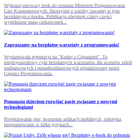
Wykonaj pierwszy krok do zostania Mistrzem Programowania
Gier Komputerowych. Skorzystaj z wiedzy zawartej w tym
bezpłatnym e-booku. Publikacja obejmuje cztery części
wypełnione masą ciekawostek...
Zapraszamy na bezpłatne warsztaty z programowania!
Wystartowała rejestracja na "Koduj z Gigantami”. To
międzynarodowy cykl bezpłatnych warsztatów dla uczniów szkół
podstawowych i ponadpodstawowych organizowany przez
Giganci Programowania.
Pomagają dzieciom rozwijać pasje związane z nowymi
technologiami
Projektowanie gier, tworzenie aplikacji mobilnych, robotyka,
programowanie w kilku językach...