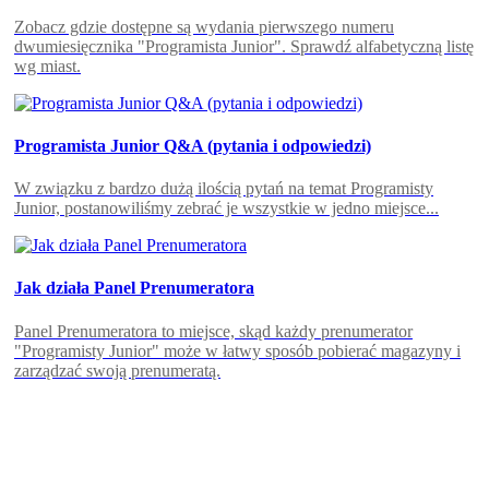
Zobacz gdzie dostępne są wydania pierwszego numeru
dwumiesięcznika "Programista Junior". Sprawdź alfabetyczną listę
wg miast.
Programista Junior Q&A (pytania i odpowiedzi)
W związku z bardzo dużą ilością pytań na temat Programisty
Junior, postanowiliśmy zebrać je wszystkie w jedno miejsce...
Jak działa Panel Prenumeratora
Panel Prenumeratora to miejsce, skąd każdy prenumerator
"Programisty Junior" może w łatwy sposób pobierać magazyny i
zarządzać swoją prenumeratą.