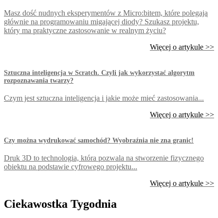
Masz dość nudnych eksperymentów z Micro:bitem, które polegają
głównie na programowaniu migającej diody? Szukasz projektu,
który ma praktyczne zastosowanie w realnym życiu?
Więcej o artykule >>
Sztuczna inteligencja w Scratch. Czyli jak wykorzystać algorytm
rozpoznawania twarzy?
Czym jest sztuczna inteligencja i jakie może mieć zastosowania...
Więcej o artykule >>
Czy można wydrukować samochód? Wyobraźnia nie zna granic!
Druk 3D to technologia, która pozwala na stworzenie fizycznego
obiektu na podstawie cyfrowego projektu...
Więcej o artykule >>
Ciekawostka Tygodnia