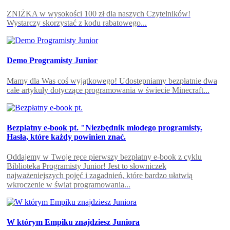
ZNIŻKA w wysokości 100 zł dla naszych Czytelników!
Wystarczy skorzystać z kodu rabatowego...
Demo Programisty Junior
Mamy dla Was coś wyjątkowego! Udostępniamy bezpłatnie dwa
całe artykuły dotyczące programowania w świecie Minecraft...
Bezpłatny e-book pt. "Niezbędnik młodego programisty.
Hasła, które każdy powinien znać.
Oddajemy w Twoje ręce pierwszy bezpłatny e-book z cyklu
Biblioteka Programisty Junior! Jest to słowniczek
najważeniejszych pojęć i zagadnień, które bardzo ułatwią
wkroczenie w świat programowania...
W którym Empiku znajdziesz Juniora