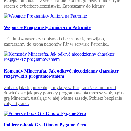
Kolejna publikacja z serii: "Biblioteka Programisty Junior" tym
razem o cyberbezpieczeństwie. Zapraszamy do lektury.
Wsparcie Programisty Juniora na Patronite
Jeśli lubisz nasze czasopismo i chcesz by się rozwijało,
zapraszamy do grona patronów PJr w serwisie Patronite...
Komendy Minecrafta. Jak odkryć niecodzienny charakter
rozgrywki z programowaniem
Zobacz jak się prezentują artykuły w Programiście Juniorze i
dowiedz się jak przy pomocy programowania możesz wpłynąć na
grę Minecraft, ustalając w niej własne zasady. Pobierz bezpłanie
cały artykuł...
Pobierz e-book Gra Dino w Pygame Zero