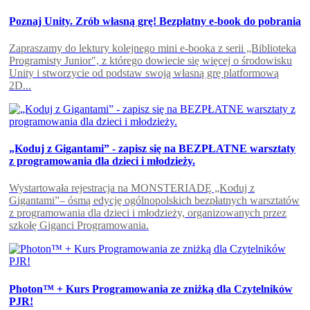
Poznaj Unity. Zrób własną grę! Bezpłatny e-book do pobrania
Zapraszamy do lektury kolejnego mini e-booka z serii „Biblioteka
Programisty Junior", z którego dowiecie się więcej o środowisku
Unity i stworzycie od podstaw swoją własną grę platformową
2D...
„Koduj z Gigantami” - zapisz się na BEZPŁATNE warsztaty
z programowania dla dzieci i młodzieży.
Wystartowała rejestracja na MONSTERIADĘ „Koduj z
Gigantami”– ósmą edycję ogólnopolskich bezpłatnych warsztatów
z programowania dla dzieci i młodzieży, organizowanych przez
szkołę Giganci Programowania.
Photon™ + Kurs Programowania ze zniżką dla Czytelników
PJR!