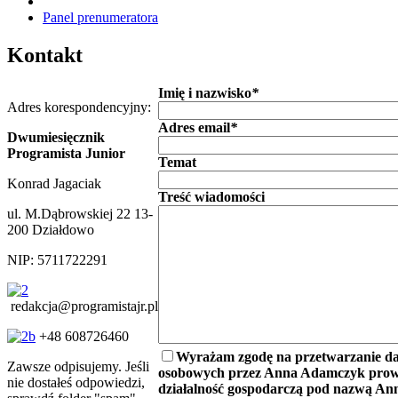
Panel prenumeratora
Kontakt
Imię i nazwisko
*
Adres korespondencyjny:
Adres email
*
Dwumiesięcznik
Programista Junior
Temat
Konrad Jagaciak
Treść wiadomości
ul. M.Dąbrowskiej 22 13-
200 Działdowo
NIP: 5711722291
redakcja@programistajr.pl
+48 608726460
Wyrażam zgodę na przetwarzanie d
Zawsze odpisujemy. Jeśli
osobowych przez Anna Adamczyk pro
nie dostałeś odpowiedzi,
działalność gospodarczą pod nazwą An