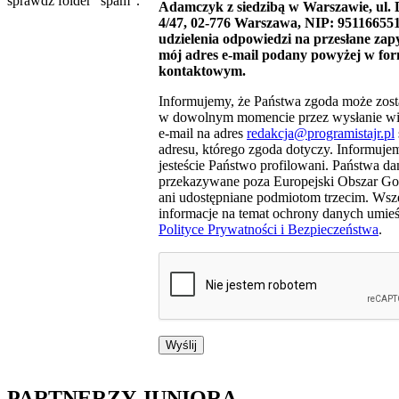
sprawdź folder "spam".
Adamczyk z siedzibą w Warszawie, ul.
4/47, 02-776 Warszawa, NIP: 951166551
udzielenia odpowiedzi na przesłane zapy
mój adres e-mail podany powyżej w fo
kontaktowym.
Informujemy, że Państwa zgoda może zosta
w dowolnym momencie przez wysłanie w
e-mail na adres
redakcja@programistajr.pl
adresu, którego zgoda dotyczy. Informujem
jesteście Państwo profilowani. Państwa da
przekazywane poza Europejski Obszar G
ani udostępniane podmiotom trzecim. Wsz
informacje na temat ochrony danych umie
Polityce Prywatności i Bezpieczeństwa
.
PARTNERZY JUNIORA