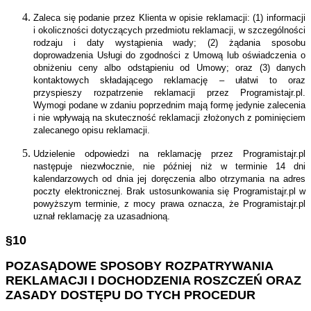
Zaleca się podanie przez Klienta w opisie reklamacji: (1) informacji
i okoliczności dotyczących przedmiotu reklamacji, w szczególności
rodzaju i daty wystąpienia wady; (2) żądania sposobu
doprowadzenia Usługi do zgodności z Umową lub oświadczenia o
obniżeniu ceny albo odstąpieniu od Umowy; oraz (3) danych
kontaktowych składającego reklamację – ułatwi to oraz
przyspieszy rozpatrzenie reklamacji przez Programistajr.pl.
Wymogi podane w zdaniu poprzednim mają formę jedynie zalecenia
i nie wpływają na skuteczność reklamacji złożonych z pominięciem
zalecanego opisu reklamacji.
Udzielenie odpowiedzi na reklamację przez Programistajr.pl
następuje niezwłocznie, nie później niż w terminie 14 dni
kalendarzowych od dnia jej doręczenia albo otrzymania na adres
poczty elektronicznej. Brak ustosunkowania się Programistajr.pl w
powyższym terminie, z mocy prawa oznacza, że Programistajr.pl
uznał reklamację za uzasadnioną.
§10
POZASĄDOWE SPOSOBY ROZPATRYWANIA
REKLAMACJI I DOCHODZENIA ROSZCZEŃ ORAZ
ZASADY DOSTĘPU DO TYCH PROCEDUR