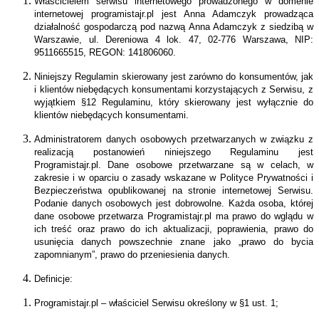
Właścicielem serwisu internetowego prowadzonego w domenie
internetowej programistajr.pl jest Anna Adamczyk prowadząca
działalność gospodarczą pod nazwą Anna Adamczyk z siedzibą w
Warszawie, ul. Dereniowa 4 lok. 47, 02-776 Warszawa, NIP:
9511665515, REGON: 141806060.
Niniejszy Regulamin skierowany jest zarówno do konsumentów, jak
i klientów niebędących konsumentami korzystających z Serwisu, z
wyjątkiem §12 Regulaminu, który skierowany jest wyłącznie do
klientów niebędących konsumentami.
Administratorem danych osobowych przetwarzanych w związku z
realizacją postanowień niniejszego Regulaminu jest
Programistajr.pl. Dane osobowe przetwarzane są w celach, w
zakresie i w oparciu o zasady wskazane w Polityce Prywatności i
Bezpieczeństwa opublikowanej na stronie internetowej Serwisu.
Podanie danych osobowych jest dobrowolne. Każda osoba, której
dane osobowe przetwarza Programistajr.pl ma prawo do wglądu w
ich treść oraz prawo do ich aktualizacji, poprawienia, prawo do
usunięcia danych powszechnie znane jako „prawo do bycia
zapomnianym”, prawo do przeniesienia danych.
Definicje:
Programistajr.pl – właściciel Serwisu określony w §1 ust. 1;