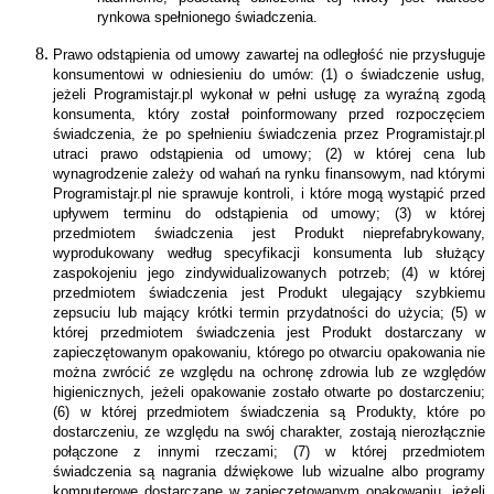
rynkowa spełnionego świadczenia.
Prawo odstąpienia od umowy zawartej na odległość nie przysługuje
konsumentowi w odniesieniu do umów: (1) o świadczenie usług,
jeżeli Programistajr.pl wykonał w pełni usługę za wyraźną zgodą
konsumenta, który został poinformowany przed rozpoczęciem
świadczenia, że po spełnieniu świadczenia przez Programistajr.pl
utraci prawo odstąpienia od umowy; (2) w której cena lub
wynagrodzenie zależy od wahań na rynku finansowym, nad którymi
Programistajr.pl nie sprawuje kontroli, i które mogą wystąpić przed
upływem terminu do odstąpienia od umowy; (3) w której
przedmiotem świadczenia jest Produkt nieprefabrykowany,
wyprodukowany według specyfikacji konsumenta lub służący
zaspokojeniu jego zindywidualizowanych potrzeb; (4) w której
przedmiotem świadczenia jest Produkt ulegający szybkiemu
zepsuciu lub mający krótki termin przydatności do użycia; (5) w
której przedmiotem świadczenia jest Produkt dostarczany w
zapieczętowanym opakowaniu, którego po otwarciu opakowania nie
można zwrócić ze względu na ochronę zdrowia lub ze względów
higienicznych, jeżeli opakowanie zostało otwarte po dostarczeniu;
(6) w której przedmiotem świadczenia są Produkty, które po
dostarczeniu, ze względu na swój charakter, zostają nierozłącznie
połączone z innymi rzeczami; (7) w której przedmiotem
świadczenia są nagrania dźwiękowe lub wizualne albo programy
komputerowe dostarczane w zapieczętowanym opakowaniu, jeżeli