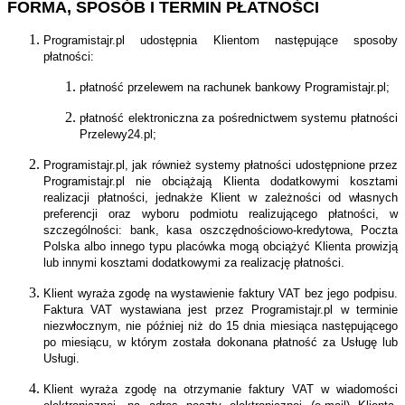
FORMA, SPOSÓB I TERMIN PŁATNOŚCI
Programistajr.pl udostępnia Klientom następujące sposoby
płatności:
płatność przelewem na rachunek bankowy Programistajr.pl;
płatność elektroniczna za pośrednictwem systemu płatności
Przelewy24.pl;
Programistajr.pl, jak również systemy płatności udostępnione przez
Programistajr.pl nie obciążają Klienta dodatkowymi kosztami
realizacji płatności, jednakże Klient w zależności od własnych
preferencji oraz wyboru podmiotu realizującego płatności, w
szczególności: bank, kasa oszczędnościowo-kredytowa, Poczta
Polska albo innego typu placówka mogą obciążyć Klienta prowizją
lub innymi kosztami dodatkowymi za realizację płatności.
Klient wyraża zgodę na wystawienie faktury VAT bez jego podpisu.
Faktura VAT wystawiana jest przez Programistajr.pl w terminie
niezwłocznym, nie później niż do 15 dnia miesiąca następującego
po miesiącu, w którym została dokonana płatność za Usługę lub
Usługi.
Klient wyraża zgodę na otrzymanie faktury VAT w wiadomości