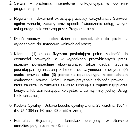
Serwis – platforma internetowa funkcjonująca w domenie
programistajr.pl;
Regulamin – dokument określający zasady korzystania z Serwisu,
ogólne warunki, zasady oraz sposób świadczenia usług, w tym
usług drogą elektroniczną przez Programistajr.pl;
Dzień roboczy – jeden dzień od poniedziałku do piątku z
wyłączeniem dni ustawowo wolnych od pracy;
Klient – (1) osoba fizyczna posiadająca pełną zdolność do
czynności prawnych, a w wypadkach przewidzianych przez
przepisy powszechnie obowiązujące, także osoba fizyczna
posiadająca ograniczoną zdolność do czynności prawnych; (2)
osoba prawna; albo (3) jednostka organizacyjna nieposiadająca
osobowości prawnej, której ustawa przyznaje zdolność prawną; -
która zawarła lub zamierza zawrzeć Umowę z Programistajr.pl oraz
korzysta lub zamierzająca korzystać z co najmniej jednej Usługi
Elektronicznej;
Kodeks Cywilny - Ustawa kodeks cywilny z dnia 23 kwietnia 1964 r.
(Dz.U. 1964 nr 16, poz. 93 z późn. zm.);
Formularz Rejestracji - formularz dostępny w Serwisie
umożliwiający utworzenie Konta;