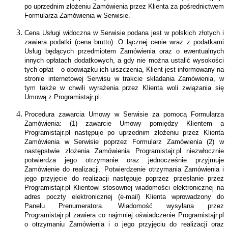
po uprzednim złożeniu Zamówienia przez Klienta za pośrednictwem
Formularza Zamówienia w Serwisie.
Cena Usługi widoczna w Serwisie podana jest w polskich złotych i
zawiera podatki (cena brutto). O łącznej cenie wraz z podatkami
Usług będących przedmiotem Zamówienia oraz o ewentualnych
innych opłatach dodatkowych, a gdy nie można ustalić wysokości
tych opłat – o obowiązku ich uiszczenia, Klient jest informowany na
stronie internetowej Serwisu w trakcie składania Zamówienia, w
tym także w chwili wyrażenia przez Klienta woli związania się
Umową z Programistajr.pl.
Procedura zawarcia Umowy w Serwisie za pomocą Formularza
Zamówienia: (1) zawarcie Umowy pomiędzy Klientem a
Programistajr.pl następuje po uprzednim złożeniu przez Klienta
Zamówienia w Serwisie poprzez Formularz Zamówienia (2) w
następstwie złożenia Zamówienia Programistajr.pl niezwłocznie
potwierdza jego otrzymanie oraz jednocześnie przyjmuje
Zamówienie do realizacji. Potwierdzenie otrzymania Zamówienia i
jego przyjęcie do realizacji następuje poprzez przesłanie przez
Programistajr.pl Klientowi stosownej wiadomości elektronicznej na
adres poczty elektronicznej (e-mail) Klienta wprowadzony do
Panelu Prenumeratora. Wiadomość wysyłana przez
Programistajr.pl zawiera co najmniej oświadczenie Programistajr.pl
o otrzymaniu Zamówienia i o jego przyjęciu do realizacji oraz