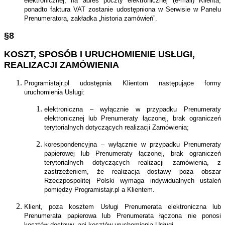
elektronicznej, na adres poczty elektronicznej (e-mail) Klienta,
ponadto faktura VAT zostanie udostępniona w Serwisie w Panelu
Prenumeratora, zakładka „historia zamówień”.
§8
KOSZT, SPOSÓB I URUCHOMIENIE USŁUGI,
REALIZACJI ZAMÓWIENIA
Programistajr.pl udostępnia Klientom następujące formy
uruchomienia Usługi:
elektroniczna – wyłącznie w przypadku Prenumeraty
elektronicznej lub Prenumeraty łączonej, brak ograniczeń
terytorialnych dotyczących realizacji Zamówienia;
korespondencyjna – wyłącznie w przypadku Prenumeraty
papierowej lub Prenumeraty łączonej, brak ograniczeń
terytorialnych dotyczących realizacji zamówienia, z
zastrzeżeniem, że realizacja dostawy poza obszar
Rzeczpospolitej Polski wymaga indywidualnych ustaleń
pomiędzy Programistajr.pl a Klientem.
Klient, poza kosztem Usługi Prenumerata elektroniczna lub
Prenumerata papierowa lub Prenumerata łączona nie ponosi
kosztów dostawy, ani kosztów uruchomienia Usługi.