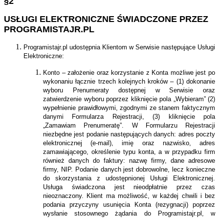
§2
USŁUGI ELEKTRONICZNE ŚWIADCZONE PRZEZ
PROGRAMISTAJR.PL
Programistajr.pl udostępnia Klientom w Serwisie następujące Usługi
Elektroniczne:
Konto – założenie oraz korzystanie z Konta możliwe jest po
wykonaniu łącznie trzech kolejnych kroków – (1) dokonanie
wyboru Prenumeraty dostępnej w Serwisie oraz
zatwierdzenie wyboru poprzez kliknięcie pola „Wybieram” (2)
wypełnienie prawidłowymi, zgodnymi ze stanem faktycznym
danymi Formularza Rejestracji, (3) kliknięcie pola
„Zamawiam Prenumeratę”. W Formularzu Rejestracji
niezbędne jest podanie następujących danych: adres poczty
elektronicznej (e-mail), imię oraz nazwisko, adres
zamawiającego, określenie typu konta, a w przypadku firm
również danych do faktury: nazwę firmy, dane adresowe
firmy, NIP. Podanie danych jest dobrowolne, lecz konieczne
do skorzystania z udostępnionej Usługi Elektronicznej.
Usługa świadczona jest nieodpłatnie przez czas
nieoznaczony. Klient ma możliwość, w każdej chwili i bez
podania przyczyny usunięcia Konta (rezygnacji) poprzez
wysłanie stosownego żądania do Programistajr.pl, w