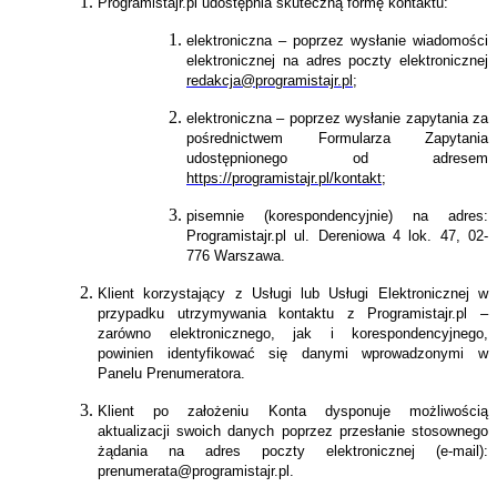
Programistajr.pl udostępnia skuteczną formę kontaktu:
elektroniczna – poprzez wysłanie wiadomości
elektronicznej na adres poczty elektronicznej
redakcja@programistajr.pl
;
elektroniczna – poprzez wysłanie zapytania za
pośrednictwem Formularza Zapytania
udostępnionego od adresem
https://programistajr.pl/kontakt
;
pisemnie (korespondencyjnie) na adres:
Programistajr.pl ul. Dereniowa 4 lok. 47, 02-
776 Warszawa.
Klient korzystający z Usługi lub Usługi Elektronicznej w
przypadku utrzymywania kontaktu z Programistajr.pl –
zarówno elektronicznego, jak i korespondencyjnego,
powinien identyfikować się danymi wprowadzonymi w
Panelu Prenumeratora.
Klient po założeniu Konta dysponuje możliwością
aktualizacji swoich danych poprzez przesłanie stosownego
żądania na adres poczty elektronicznej (e-mail):
prenumerata@programistajr.pl.