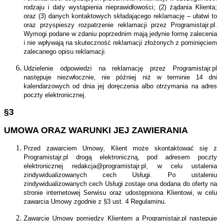
rodzaju i daty wystąpienia nieprawidłowości; (2) żądania Klienta;
oraz (3) danych kontaktowych składającego reklamację – ułatwi to
oraz przyspieszy rozpatrzenie reklamacji przez Programistajr.pl.
Wymogi podane w zdaniu poprzednim mają jedynie formę zalecenia
i nie wpływają na skuteczność reklamacji złożonych z pominięciem
zalecanego opisu reklamacji.
Udzielenie odpowiedzi na reklamację przez Programistajr.pl
następuje niezwłocznie, nie później niż w terminie 14 dni
kalendarzowych od dnia jej doręczenia albo otrzymania na adres
poczty elektronicznej.
§3
UMOWA ORAZ WARUNKI JEJ ZAWIERANIA
Przed zawarciem Umowy, Klient może skontaktować się z
Programistajr.pl drogą elektroniczną, pod adresem poczty
elektronicznej redakcja@programistajr.pl, w celu ustalenia
zindywidualizowanych cech Usługi. Po ustaleniu
zindywidualizowanych cech Usługi zostaje ona dodana do oferty na
stronie internetowej Serwisu oraz udostępniona Klientowi, w celu
zawarcia Umowy zgodnie z §3 ust. 4 Regulaminu.
Zawarcie Umowy pomiędzy Klientem a Programistajr.pl następuje