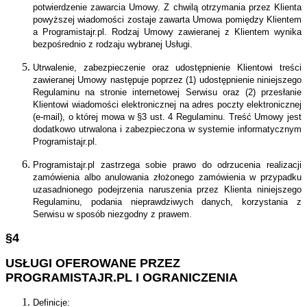
potwierdzenie zawarcia Umowy. Z chwilą otrzymania przez Klienta
powyższej wiadomości zostaje zawarta Umowa pomiędzy Klientem
a Programistajr.pl. Rodzaj Umowy zawieranej z Klientem wynika
bezpośrednio z rodzaju wybranej Usługi.
Utrwalenie, zabezpieczenie oraz udostępnienie Klientowi treści
zawieranej Umowy następuje poprzez (1) udostępnienie niniejszego
Regulaminu na stronie internetowej Serwisu oraz (2) przesłanie
Klientowi wiadomości elektronicznej na adres poczty elektronicznej
(e-mail), o której mowa w §3 ust. 4 Regulaminu. Treść Umowy jest
dodatkowo utrwalona i zabezpieczona w systemie informatycznym
Programistajr.pl.
Programistajr.pl zastrzega sobie prawo do odrzucenia realizacji
zamówienia albo anulowania złożonego zamówienia w przypadku
uzasadnionego podejrzenia naruszenia przez Klienta niniejszego
Regulaminu, podania nieprawdziwych danych, korzystania z
Serwisu w sposób niezgodny z prawem.
§4
USŁUGI OFEROWANE PRZEZ
PROGRAMISTAJR.PL I OGRANICZENIA
Definicje: