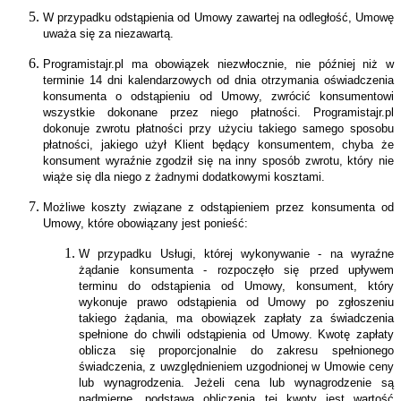
W przypadku odstąpienia od Umowy zawartej na odległość, Umowę
uważa się za niezawartą.
Programistajr.pl ma obowiązek niezwłocznie, nie później niż w
terminie 14 dni kalendarzowych od dnia otrzymania oświadczenia
konsumenta o odstąpieniu od Umowy, zwrócić konsumentowi
wszystkie dokonane przez niego płatności. Programistajr.pl
dokonuje zwrotu płatności przy użyciu takiego samego sposobu
płatności, jakiego użył Klient będący konsumentem, chyba że
konsument wyraźnie zgodził się na inny sposób zwrotu, który nie
wiąże się dla niego z żadnymi dodatkowymi kosztami.
Możliwe koszty związane z odstąpieniem przez konsumenta od
Umowy, które obowiązany jest ponieść:
W przypadku Usługi, której wykonywanie - na wyraźne
żądanie konsumenta - rozpoczęło się przed upływem
terminu do odstąpienia od Umowy, konsument, który
wykonuje prawo odstąpienia od Umowy po zgłoszeniu
takiego żądania, ma obowiązek zapłaty za świadczenia
spełnione do chwili odstąpienia od Umowy. Kwotę zapłaty
oblicza się proporcjonalnie do zakresu spełnionego
świadczenia, z uwzględnieniem uzgodnionej w Umowie ceny
lub wynagrodzenia. Jeżeli cena lub wynagrodzenie są
nadmierne, podstawą obliczenia tej kwoty jest wartość