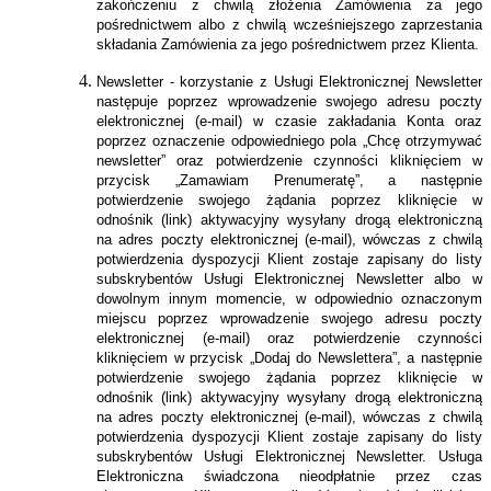
zakończeniu z chwilą złożenia Zamówienia za jego
pośrednictwem albo z chwilą wcześniejszego zaprzestania
składania Zamówienia za jego pośrednictwem przez Klienta.
Newsletter - korzystanie z Usługi Elektronicznej Newsletter
następuje poprzez wprowadzenie swojego adresu poczty
elektronicznej (e-mail) w czasie zakładania Konta oraz
poprzez oznaczenie odpowiedniego pola „Chcę otrzymywać
newsletter” oraz potwierdzenie czynności kliknięciem w
przycisk „Zamawiam Prenumeratę”, a następnie
potwierdzenie swojego żądania poprzez kliknięcie w
odnośnik (link) aktywacyjny wysyłany drogą elektroniczną
na adres poczty elektronicznej (e-mail), wówczas z chwilą
potwierdzenia dyspozycji Klient zostaje zapisany do listy
subskrybentów Usługi Elektronicznej Newsletter albo w
dowolnym innym momencie, w odpowiednio oznaczonym
miejscu poprzez wprowadzenie swojego adresu poczty
elektronicznej (e-mail) oraz potwierdzenie czynności
kliknięciem w przycisk „Dodaj do Newslettera”, a następnie
potwierdzenie swojego żądania poprzez kliknięcie w
odnośnik (link) aktywacyjny wysyłany drogą elektroniczną
na adres poczty elektronicznej (e-mail), wówczas z chwilą
potwierdzenia dyspozycji Klient zostaje zapisany do listy
subskrybentów Usługi Elektronicznej Newsletter. Usługa
Elektroniczna świadczona nieodpłatnie przez czas