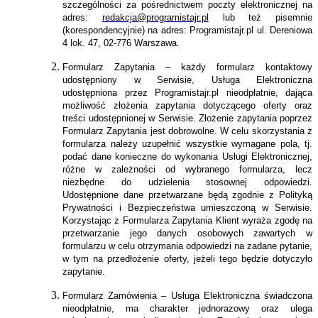
szczególności za pośrednictwem poczty elektronicznej na
adres:
redakcja@programistajr.pl
lub też pisemnie
(korespondencyjnie) na adres: Programistajr.pl ul. Dereniowa
4 lok. 47, 02-776 Warszawa.
Formularz Zapytania – każdy formularz kontaktowy
udostępniony w Serwisie, Usługa Elektroniczna
udostępniona przez Programistajr.pl nieodpłatnie, dająca
możliwość złożenia zapytania dotyczącego oferty oraz
treści udostępnionej w Serwisie. Złożenie zapytania poprzez
Formularz Zapytania jest dobrowolne. W celu skorzystania z
formularza należy uzupełnić wszystkie wymagane pola, tj.
podać dane konieczne do wykonania Usługi Elektronicznej,
różne w zależności od wybranego formularza, lecz
niezbędne do udzielenia stosownej odpowiedzi.
Udostępnione dane przetwarzane będą zgodnie z Polityką
Prywatności i Bezpieczeństwa umieszczoną w Serwisie.
Korzystając z Formularza Zapytania Klient wyraża zgodę na
przetwarzanie jego danych osobowych zawartych w
formularzu w celu otrzymania odpowiedzi na zadane pytanie,
w tym na przedłożenie oferty, jeżeli tego będzie dotyczyło
zapytanie.
Formularz Zamówienia – Usługa Elektroniczna świadczona
nieodpłatnie, ma charakter jednorazowy oraz ulega