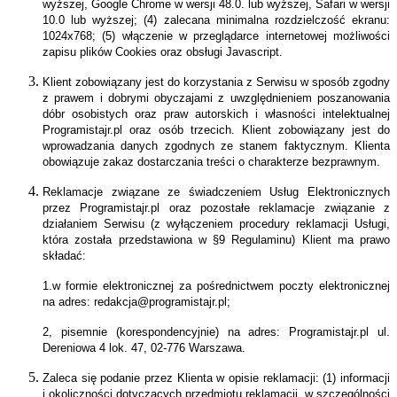
wyższej, Google Chrome w wersji 48.0. lub wyższej, Safari w wersji
10.0 lub wyższej; (4) zalecana minimalna rozdzielczość ekranu:
1024x768; (5) włączenie w przeglądarce internetowej możliwości
zapisu plików Cookies oraz obsługi Javascript.
Klient zobowiązany jest do korzystania z Serwisu w sposób zgodny
z prawem i dobrymi obyczajami z uwzględnieniem poszanowania
dóbr osobistych oraz praw autorskich i własności intelektualnej
Programistajr.pl oraz osób trzecich. Klient zobowiązany jest do
wprowadzania danych zgodnych ze stanem faktycznym. Klienta
obowiązuje zakaz dostarczania treści o charakterze bezprawnym.
Reklamacje związane ze świadczeniem Usług Elektronicznych
przez Programistajr.pl oraz pozostałe reklamacje związanie z
działaniem Serwisu (z wyłączeniem procedury reklamacji Usługi,
która została przedstawiona w §9 Regulaminu) Klient ma prawo
składać:
1.w formie elektronicznej za pośrednictwem poczty elektronicznej
na adres: redakcja@programistajr.pl;
2, pisemnie (korespondencyjnie) na adres: Programistajr.pl ul.
Dereniowa 4 lok. 47, 02-776 Warszawa.
Zaleca się podanie przez Klienta w opisie reklamacji: (1) informacji
i okoliczności dotyczących przedmiotu reklamacji, w szczególności