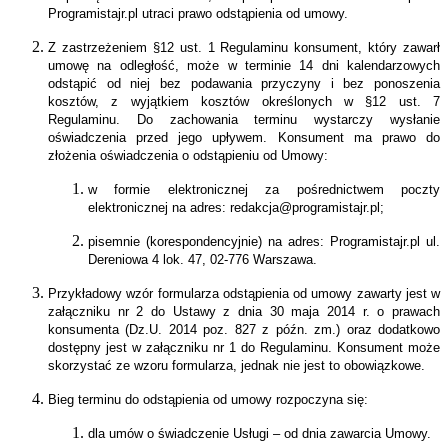
Programistajr.pl utraci prawo odstąpienia od umowy.
Z zastrzeżeniem §12 ust. 1 Regulaminu konsument, który zawarł
umowę na odległość, może w terminie 14 dni kalendarzowych
odstąpić od niej bez podawania przyczyny i bez ponoszenia
kosztów, z wyjątkiem kosztów określonych w §12 ust. 7
Regulaminu. Do zachowania terminu wystarczy wysłanie
oświadczenia przed jego upływem. Konsument ma prawo do
złożenia oświadczenia o odstąpieniu od Umowy:
w formie elektronicznej za pośrednictwem poczty
elektronicznej na adres: redakcja@programistajr.pl;
pisemnie (korespondencyjnie) na adres: Programistajr.pl ul.
Dereniowa 4 lok. 47, 02-776 Warszawa.
Przykładowy wzór formularza odstąpienia od umowy zawarty jest w
załączniku nr 2 do Ustawy z dnia 30 maja 2014 r. o prawach
konsumenta (Dz.U. 2014 poz. 827 z późn. zm.) oraz dodatkowo
dostępny jest w załączniku nr 1 do Regulaminu. Konsument może
skorzystać ze wzoru formularza, jednak nie jest to obowiązkowe.
Bieg terminu do odstąpienia od umowy rozpoczyna się:
dla umów o świadczenie Usługi – od dnia zawarcia Umowy.