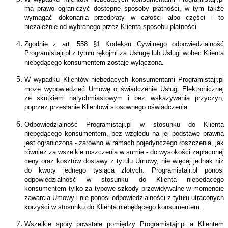
ma prawo ograniczyć dostępne sposoby płatności, w tym także
wymagać dokonania przedpłaty w całości albo części i to
niezależnie od wybranego przez Klienta sposobu płatności.
Zgodnie z art. 558 §1 Kodeksu Cywilnego odpowiedzialność
Programistajr.pl z tytułu rękojmi za Usługę lub Usługi wobec Klienta
niebędącego konsumentem zostaje wyłączona.
W wypadku Klientów niebędących konsumentami Programistajr.pl
może wypowiedzieć Umowę o świadczenie Usługi Elektronicznej
ze skutkiem natychmiastowym i bez wskazywania przyczyn,
poprzez przesłanie Klientowi stosownego oświadczenia.
Odpowiedzialność Programistajr.pl w stosunku do Klienta
niebędącego konsumentem, bez względu na jej podstawę prawną
jest ograniczona - zarówno w ramach pojedynczego roszczenia, jak
również za wszelkie roszczenia w sumie - do wysokości zapłaconej
ceny oraz kosztów dostawy z tytułu Umowy, nie więcej jednak niż
do kwoty jednego tysiąca złotych. Programistajr.pl ponosi
odpowiedzialność w stosunku do Klienta niebędącego
konsumentem tylko za typowe szkody przewidywalne w momencie
zawarcia Umowy i nie ponosi odpowiedzialności z tytułu utraconych
korzyści w stosunku do Klienta niebędącego konsumentem.
Wszelkie spory powstałe pomiędzy Programistajr.pl a Klientem