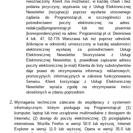
nieoznaczony. Klient ma możliwość, w każdej chwili i bez
podania przyczyny, wypisania się z Usługi Elektronicznej
Newsletter (rezygnacji) poprzez wysłanie stosownego
żądania do Programistajr.pl, w szczególności za
pośrednictwem poczty elektronicznej na adres:
redakcja@programistajr.pl lub też pisemnie
(korespondencyjnie) na adres: Programistajr.pl ul. Dereniowa
4 lok. 47, 02-776 Warszawa lub też poprzez odnośnik
(kliknięcie w odnośnik) umieszczony w każdej wiadomości
elektronicznej wysłanej za pośrednictwem Usługi
Elektronicznej Newsletter. Skorzystanie z Usługi
Elektronicznej Newsletter, tj. prawidłowe zapisanie adresu
poczty elektronicznej (e-mail) Klienta do listy subskrybentów
daje prawo do otrzymywania informacji: reklamowych,
promocyjnych, informacyjnych w zakresie funkcjonowania
Serwisu. Klient korzystając z Usługi Elektronicznej
Newsletter wyraża zgodę na otrzymywanie treści
określonych w zdaniu poprzednim.
Wymagania techniczne zalecane do współpracy z systemem
informatycznym, którym posługuje się Programistajr.pl: (1)
komputer, laptop lub inne urządzenie multimedialne z dostępem do
Internetu; (2) dostęp do poczty elektronicznej; (3) przeglądarka
internetowa: Mozilla Firefox w wersji 50.0 lub wyższej, Internet
Explorer w wersji 11.0 lub wyższej, Opera w wersji 35.0 lub