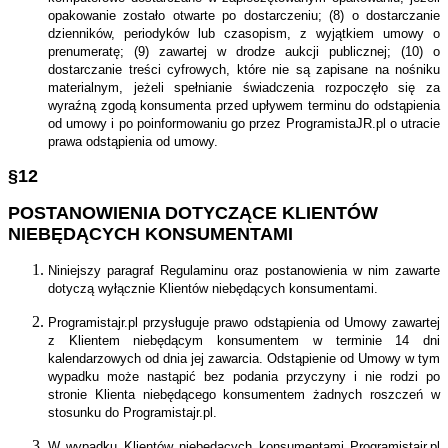
opakowanie zostało otwarte po dostarczeniu; (8) o dostarczanie
dzienników, periodyków lub czasopism, z wyjątkiem umowy o
prenumeratę; (9) zawartej w drodze aukcji publicznej; (10) o
dostarczanie treści cyfrowych, które nie są zapisane na nośniku
materialnym, jeżeli spełnianie świadczenia rozpoczęło się za
wyraźną zgodą konsumenta przed upływem terminu do odstąpienia
od umowy i po poinformowaniu go przez ProgramistaJR.pl o utracie
prawa odstąpienia od umowy.
§12
POSTANOWIENIA DOTYCZĄCE KLIENTÓW
NIEBĘDĄCYCH KONSUMENTAMI
Niniejszy paragraf Regulaminu oraz postanowienia w nim zawarte
dotyczą wyłącznie Klientów niebędących konsumentami.
Programistajr.pl przysługuje prawo odstąpienia od Umowy zawartej
z Klientem niebędącym konsumentem w terminie 14 dni
kalendarzowych od dnia jej zawarcia. Odstąpienie od Umowy w tym
wypadku może nastąpić bez podania przyczyny i nie rodzi po
stronie Klienta niebędącego konsumentem żadnych roszczeń w
stosunku do Programistajr.pl.
W wypadku Klientów niebędących konsumentami Programistajr.pl