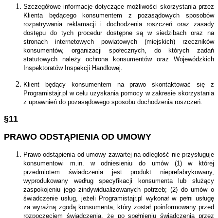
Szczegółowe informacje dotyczące możliwości skorzystania przez
Klienta będącego konsumentem z pozasądowych sposobów
rozpatrywania reklamacji i dochodzenia roszczeń oraz zasady
dostępu do tych procedur dostępne są w siedzibach oraz na
stronach internetowych powiatowych (miejskich) rzeczników
konsumentów, organizacji społecznych, do których zadań
statutowych należy ochrona konsumentów oraz Wojewódzkich
Inspektoratów Inspekcji Handlowej.
Klient będący konsumentem na prawo skontaktować się z
Programistajr.pl w celu uzyskania pomocy w zakresie skorzystania
z uprawnień do pozasądowego sposobu dochodzenia roszczeń.
§11
PRAWO ODSTĄPIENIA OD UMOWY
Prawo odstąpienia od umowy zawartej na odległość nie przysługuje
konsumentowi m.in. w odniesieniu do umów (1) w której
przedmiotem świadczenia jest produkt nieprefabrykowany,
wyprodukowany według specyfikacji konsumenta lub służący
zaspokojeniu jego zindywidualizowanych potrzeb; (2) do umów o
świadczenie usług, jeżeli Programistajr.pl wykonał w pełni usługę
za wyraźną zgodą konsumenta, który został poinformowany przed
rozpoczęciem świadczenia, że po spełnieniu świadczenia przez