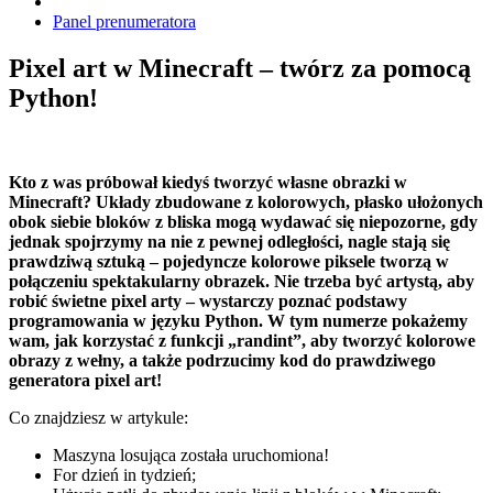
Panel prenumeratora
Pixel art w Minecraft – twórz za pomocą
Python!
Kto z was próbował kiedyś tworzyć własne obrazki w
Minecraft? Układy zbudowane z kolorowych, płasko ułożonych
obok siebie bloków z bliska mogą wydawać się niepozorne, gdy
jednak spojrzymy na nie z pewnej odległości, nagle stają się
prawdziwą sztuką – pojedyncze kolorowe piksele tworzą w
połączeniu spektakularny obrazek. Nie trzeba być artystą, aby
robić świetne pixel arty – wystarczy poznać podstawy
programowania w języku Python. W tym numerze pokażemy
wam, jak korzystać z funkcji
„randint”,
aby tworzyć kolorowe
obrazy z wełny, a także podrzucimy kod do prawdziwego
generatora
pixel art!
Co znajdziesz w artykule:
Maszyna losująca została uruchomiona!
For dzień in tydzień;