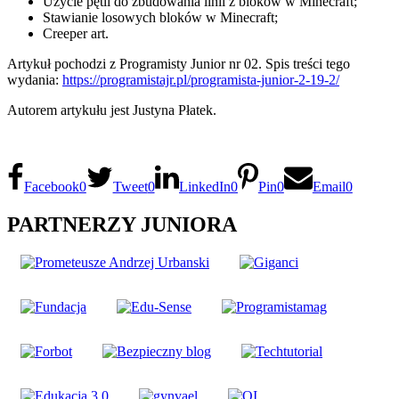
Użycie pętli do zbudowania linii z bloków w Minecraft;
Stawianie losowych bloków w Minecraft;
Creeper art.
Artykuł pochodzi z Programisty Junior nr 02. Spis treści tego
wydania:
https://programistajr.pl/programista-junior-2-19-2/
Autorem artykułu jest Justyna Płatek.
Facebook
0
Tweet
0
LinkedIn
0
Pin
0
Email
0
PARTNERZY JUNIORA